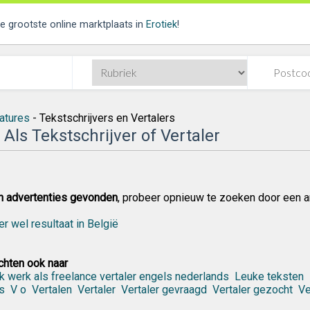
de grootste online marktplaats in
Erotiek
!
atures
- Tekstschrijvers en Vertalers
Als Tekstschrijver of Vertaler
n advertenties gevonden
, probeer opnieuw te zoeken door een a
er wel resultaat in België
hten ook naar
k werk als freelance vertaler engels nederlands
Leuke teksten
s
V o
Vertalen
Vertaler
Vertaler gevraagd
Vertaler gezocht
Ve