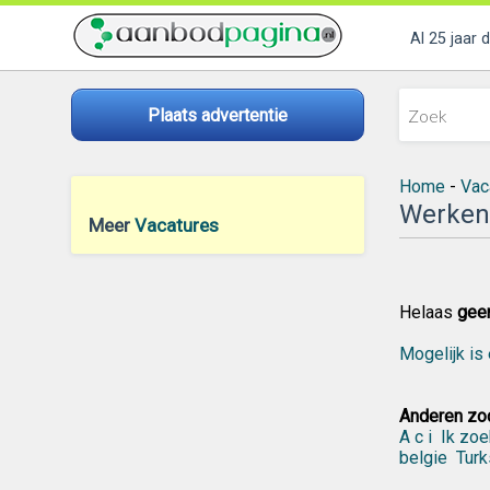
Al 25 jaar 
Plaats advertentie
Home
-
Vac
Werken 
Meer
Vacatures
Helaas
gee
Mogelijk is 
Anderen zoc
A c i
Ik zoe
belgie
Turk